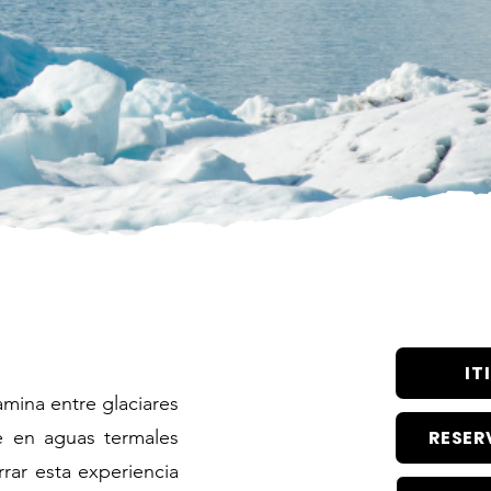
IT
amina entre glaciares
te en aguas termales
RESER
rrar esta experiencia