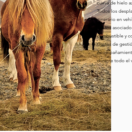
cueva de hielo a
Todos los despl
itinerario en veh
Gastos asociados
combustible y c
Gastos de gesti
Acompañamiento
durante todo el 