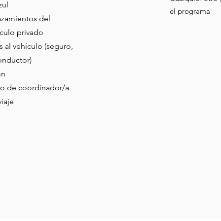
zul
el programa
azamientos del
ículo privado
 al vehículo (seguro,
onductor)
ón
 de coordinador/a
viaje