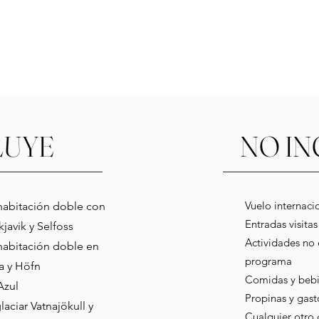
LUYE
NO IN
Vuelo internacio
habitación doble con
Entradas visitas 
javik y Selfoss
Actividades no 
habitación doble en
programa
la y Höfn
Comidas y bebi
Azul
Propinas y gast
laciar Vatnajökull y
Cualquier otro