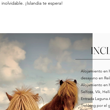
inolvidable. ¡Islandia te espera!
INC
Alojamiento en 
desayuno en Reik
Alojamiento en 
Selfoss, Vik, Hel
Entrada Laguna 
Trekking por el g