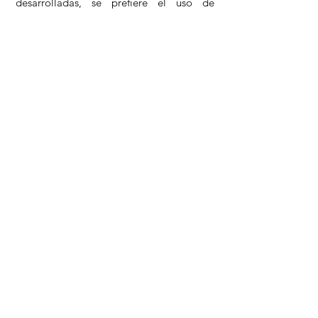
desarrolladas, se prefiere el uso de
efectivo.
Tarjetas de viaje:
Para pagos y retiros,
recomendamos tarjetas monedero como
Revolut o N26, que suelen ofrecer
mejores tasas y menores comisiones.
Otros viajes en grupo