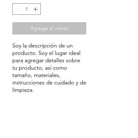
Agregar al carrito
Soy la descripción de un 
producto. Soy el lugar ideal 
para agregar detalles sobre 
tu producto, así como 
tamaño, materiales, 
instrucciones de cuidado y de 
limpieza.
INFORMACIÓN DE
PRODUCTO
Soy la descripción de un producto.
POLÍTICA DE DEVOLUCIÓN Y
Soy el lugar ideal para agregar