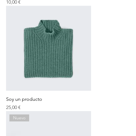
Precio
10,00 €
Soy un producto
Precio
25,00 €
Nuevo